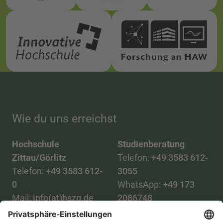
Wie du uns erreichst
Hochschule
Studienberatung
Zittau/Görlitz
Telefon:
+49 3583 612-
Telefon:
+49 3583 612-
3055
0
WhatsApp:
+49 173
Mail:
info(at)hszg.de
2086748
Mail: