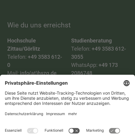
Wie du uns erreichst
Hochschule
Studienberatung
Zittau/Görlitz
Telefon:
+49 3583 612-
Telefon:
+49 3583 612-
3055
0
WhatsApp:
+49 173
Mail:
info(at)hszg.de
2086748
Mail:
stud.info(at)hszg.de
Alle Studiengänge
Datenschutz
Transparenzgesetz
Kontakt
Lageplan
Impressum
Barrierefreiheit
Presse