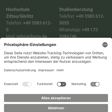
Hochschule
Studienberatung
Zittau/Görlitz
Telefon:
+49 3583 612-
Telefon:
+49 3583 612-
3055
0
WhatsApp:
+49 173
Mail:
info(at)hszg.de
2086748
Mail:
stud.info(at)hszg.de
Alle Studiengänge
Datenschutz
Transparenzgesetz
Kontakt
Lageplan
Impressum
Barrierefreiheit
Presse