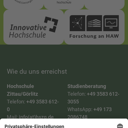
Wie du uns erreichst
Hochschule
Studienberatung
Zittau/Görlitz
Telefon:
+49 3583 612-
Telefon:
+49 3583 612-
3055
0
WhatsApp:
+49 173
Mail:
info(at)hszg.de
2086748
Mail: