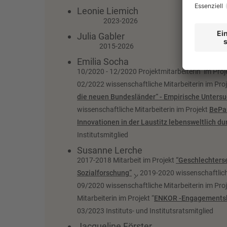
Leoni
2023-2026
Juli
2015-2026
Emilia Socha
10/2020 - 12/2020 Projektmitarbeiterin im Proj
02/2022 wissenschaftliche Mitarbeiterin im Pro
die neuen Bundesländer“ - Empirische Untersu
wissenschaftliche Mitarbeiterin im Projekt
BePar
Innovationen in der Laustitz lebensweltlich d
Institutsmitglied
Susanne Lerche
2017-2018 Mitarbeit im Projekt
“Geschlechters
Sozialforschung”
, 2019-2020 wissenschaftlich
09/2020 wissenschaftliche Mitarbeiterin im Proj
Mitarbeiterin im Projekt “
ENKOR -Engagementsko
03/2023 Instituts- und Institutsratsmitglied
Jacqueline Förster