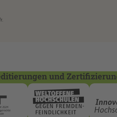
r.
itierungen und Zertifizieru