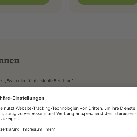
innen
kt „Evaluation für die Mobile Beratung“
r im Projekt
Elitenmonitor - Personelle Unterrepräsentation der
: Zeitliche Entwicklung, Mechanismen, Handlungsoptionen (08/2022 -
le Integration ohne Eliten?”
Mutschle