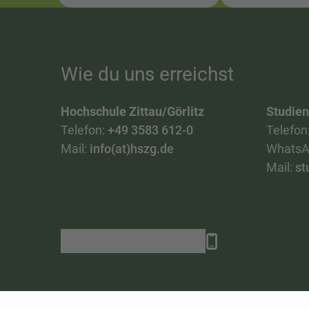
Wie du uns erreichst
Hochschule Zittau/Görlitz
Studie
Telefon:
+49 3583 612-0
Telefon
Mail:
info(at)hszg.de
WhatsA
Mail:
st