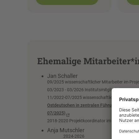
Ehemalige Mitarbeiter*
Jan Schaller
09/2025 wissenschaftlicher Mitarbeiter im Proje
03/2023 - 03/2026 Institutsmitglied
11/2022-07/2025 wissenschaftlicher Mitarbeite
Ostdeutschen in zentralen Führungspositionen
07/2025)
2018-2020 Projektkoordinator im Projekt
“Sozia
Anja 
2024-2026