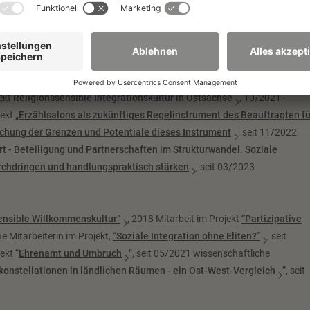
e Liemic
a Gable
ekt
Religionssensible Integrationskultur in Ostsachse
, 10/2021 -
jekt
„Erzählsalons als zukünftiges Regelinstrument des Beauftragten fü
chung der Grenzen und Potentiale dieses Instrument
, seit 11/2022
t - Beteiligung und Partnerschaften im Strukturwandel. Soziale
urchdringen und handlungspraktisch stärken
, seit 03/2023
ensible Willkommenskultur”
, 2018 Mitarbeit im Projekt
“Partizipative
e Mitarbeiterin im Projekt,
“Soziale Integration ohne Eliten?”
, seit
ekt “
Ehrenamt und Umbruch
”, seit 05/2021 wissenschaftliche
nstellationen in ländlichen Räumen - ein Ost-West-Vergleich
”, seit