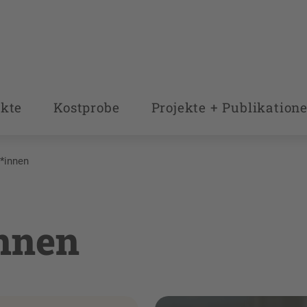
kte
Kostprobe
Projekte + Publikation
r*innen
innen