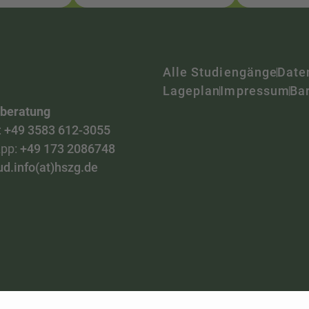
Alle Studiengänge
Date
Lageplan
Impressum
Bar
nberatung
:
+49 3583 612-3055
pp:
+49 173 2086748
ud.info(at)hszg.de