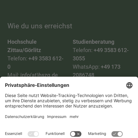
Wie du uns erreichst
Hochschule
Studienberatung
Zittau/Görlitz
Telefon:
+49 3583 612-
Telefon:
+49 3583 612-
3055
0
WhatsApp:
+49 173
Mail:
info(at)hszg.de
2086748
Mail:
stud.info(at)hszg.de
Alle Studiengänge
Datenschutz
Transparenzgesetz
Kontakt
Lageplan
Impressum
Barrierefreiheit
Presse