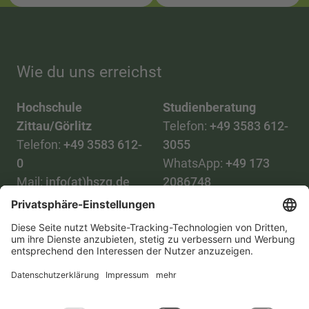
Wie du uns erreichst
Hochschule
Studienberatung
Zittau/Görlitz
Telefon:
+49 3583 612-
Telefon:
+49 3583 612-
3055
0
WhatsApp:
+49 173
Mail:
info(at)hszg.de
2086748
Mail:
stud.info(at)hszg.de
Alle Studiengänge
Datenschutz
Transparenzgesetz
Kontakt
Lageplan
Impressum
Barrierefreiheit
Presse