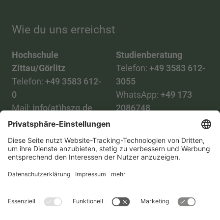
Wie du uns erreichst
Hochschule
Studienberatung
Zittau/Görlitz
Telefon:
+49 3583 612-
Telefon:
+49 3583 612-
3055
0
WhatsApp:
+49 173
Mail:
info(at)hszg.de
2086748
Mail:
stud.info(at)hszg.de
Alle Studiengänge
Datenschutz
Transparenzgesetz
Kontakt
Lageplan
Impressum
Barrierefreiheit
Presse