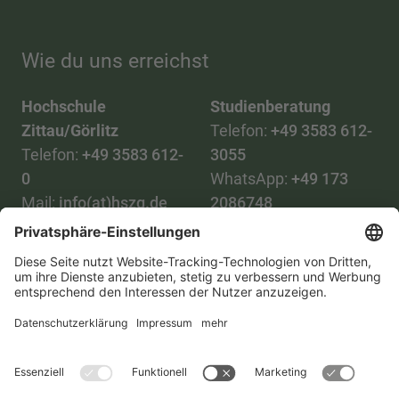
Wie du uns erreichst
Hochschule
Studienberatung
Zittau/Görlitz
Telefon:
+49 3583 612-
Telefon:
+49 3583 612-
3055
0
WhatsApp:
+49 173
Mail:
info(at)hszg.de
2086748
Mail:
stud.info(at)hszg.de
Alle Studiengänge
Datenschutz
Transparenzgesetz
Kontakt
Lageplan
Impressum
Barrierefreiheit
Presse