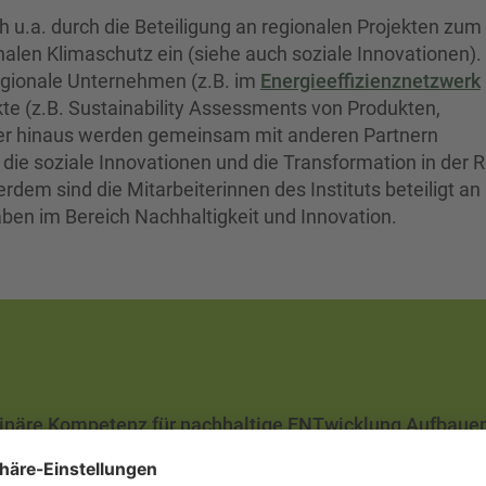
u.a. durch die Beteiligung an regionalen Projekten zum
nalen Klimaschutz ein (siehe auch soziale Innovationen).
gionale Unternehmen (z.B. im
Energieeffizienznetzwerk
kte (z.B. Sustainability Assessments von Produkten,
r hinaus werden gemeinsam mit anderen Partnern
 die soziale Innovationen und die Transformation in der 
dem sind die Mitarbeiterinnen des Instituts beteiligt an
aben im Bereich Nachhaltigkeit und Innovation.
inäre Kompetenz für nachhaltige ENTwicklung Aufbauen
zieren
(07/2023 - 12/2025)