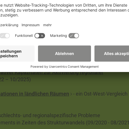
 – postdisziplinäre Beobachtungen im Anthropozän
ationen im nachhaltigen Strukturwandel der Lausitz
nerschaften im Strukturwandel. Soziale Innovationen in
urchdringen und handlungspraktisch stärken
(10/2022 -
iver Kapazitäten zur Aktivierung regionaler
2 – 10/2025)
ationen in ländlichen Räumen
- ein Ost-West-Vergleich
chlechts- und regionalspezifische Probleme
gements in Zeiten des Strukturwandels (09/2020 - 08/202