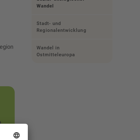
Wandel
Stadt- und
Regionalentwicklung
Region
Wandel in
Ostmitteleuropa
,