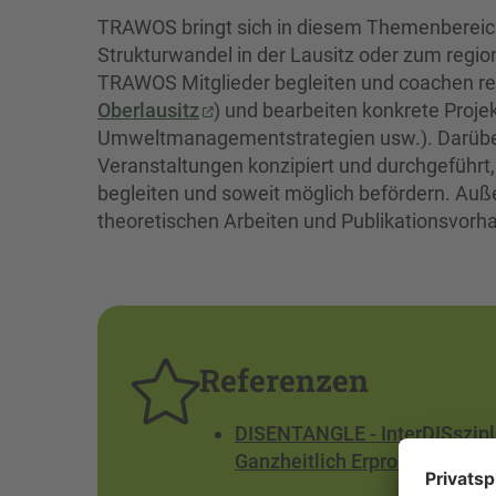
TRAWOS bringt sich in diesem Themenbereich 
Strukturwandel in der Lausitz oder zum regio
TRAWOS Mitglieder begleiten und coachen re
Oberlausitz
) und bearbeiten konkrete Proje
Umweltmanagementstrategien usw.). Darübe
Veranstaltungen konzipiert und durchgeführt,
begleiten und soweit möglich befördern. Außer
theoretischen Arbeiten und Publikationsvorh
Referenzen
DISENTANGLE - InterDISszipl
Ganzheitlich Erproben, prakti