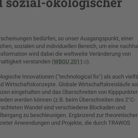
 sozial-ökologischer
rscheinungen bedürfen, so unser Ausgangspunkt, einer
chen, sozialen und individuellen Bereich, um eine nachha
nsformation wird dabei die weltweite Veränderung von
altigkeit verstanden (
WBGU 2011
).
ische Innovationen ("technological fix") als auch vielfä
d Wirtschaftskonzepte. Globale Wirtschaftskreisläufe sol
nzen eingehalten und das Überschreiten von Kipppunkte
mieden werden können (z.B. beim Überschreiten des 2°C-
trachteten Wandel sind verschiedene Blockaden und
bergang zu beschleunigen. Ergänzend zur theoretische
kreter Anwendungen und Projekte, die durch TRAWOS