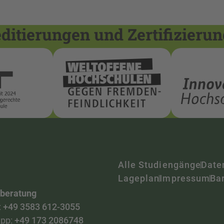
itierungen und Zertifizieru
Alle Studiengänge
Date
Lageplan
Impressum
Bar
nberatung
:
+49 3583 612-3055
pp:
+49 173 2086748