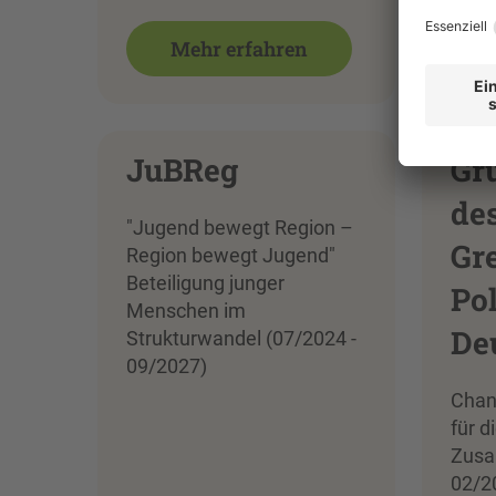
Mehr erfahren
JuBReg
Gr
de
"Jugend bewegt Region –
Gr
Region bewegt Jugend"
Beteiligung junger
Po
Menschen im
De
Strukturwandel (07/2024 -
09/2027)
Chan
für d
Zusa
02/2