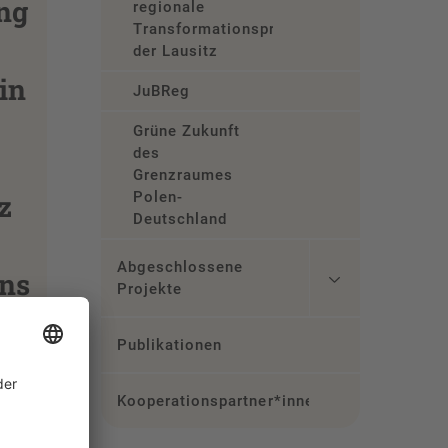
ng
regionale
Transformationsprozesse
der Lausitz
in
JuBReg
Grüne Zukunft
des
Grenzraumes
z
Polen-
Deutschland
Abgeschlossene
ns
Projekte
Publikationen
Kooperationspartner*innen