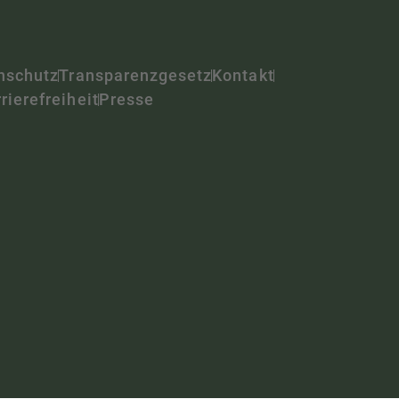
nschutz
Transparenzgesetz
Kontakt
rierefreiheit
Presse