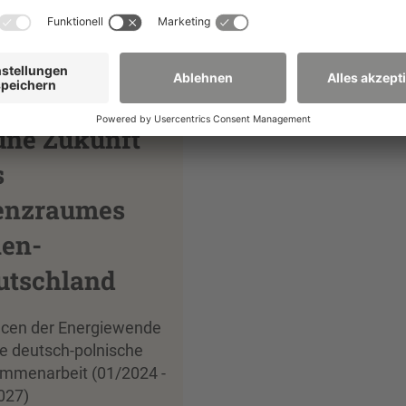
Mehr erfahren
Mehr erfahren
üne Zukunft
s
enzraumes
len-
utschland
cen der Energiewende
ie deutsch-polnische
mmenarbeit (01/2024 -
027)