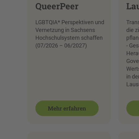
QueerPeer
La
LGBTQIA* Perspektiven und
Tran
Vernetzung in Sachsens
die z
Hochschulsystem schaffen
pflan
(07/2026 – 06/2027)
- Ges
Hera
Gove
Wert
in de
Lausi
Mehr erfahren