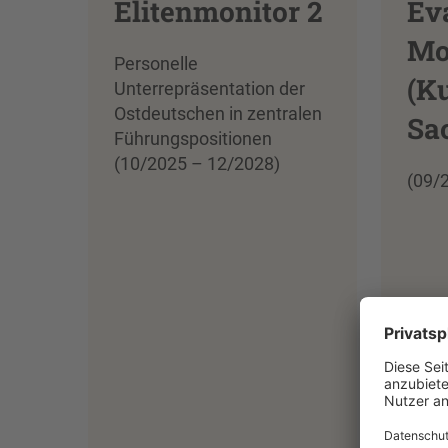
Elitenmonitor 2
Ev
Mo
Personelle
(K
Unterrepräsentation der
Ostdeutschen in zentralen
Sac
Führungspositionen
(10/2025 – 12/2028)
(09/