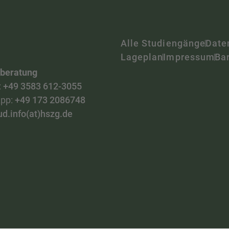
Alle Studiengänge
Date
Lageplan
Impressum
Bar
nberatung
:
+49 3583 612-3055
pp:
+49 173 2086748
ud.info(at)hszg.de