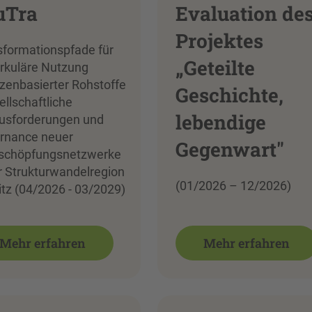
uTra
Evaluation de
Projektes
sformationspfade für
„Geteilte
irkuläre Nutzung
zenbasierter Rohstoffe
Geschichte,
ellschaftliche
lebendige
usforderungen und
rnance neuer
Gegenwart"
schöpfungsnetzwerke
r Strukturwandelregion
(01/2026 – 12/2026)
tz (04/2026 - 03/2029)
Mehr erfahren
Mehr erfahren