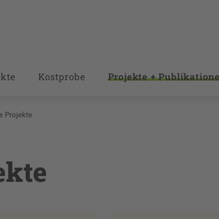
kte
Kostprobe
Projekte + Publikation
e Projekte
ekte