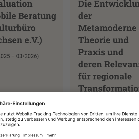
aluation
Die Entwicklu
bile Beratung
der
ulturbüro
Metamoderne 
hsen e.V.)
Theorie und
Praxis und
2025 – 03/2026)
deren Relevan
für regionale
Transformatio
prozesse der
Lausitz
(01/2025 - 12/2026)