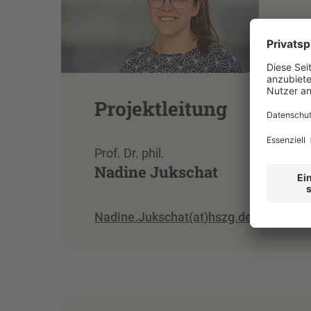
Projektleitung
Prof. Dr. phil.
Nadine Jukschat
Nadine.Jukschat(at)hszg.de