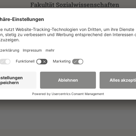
Fakultät Sozialwissenschaften
02826 Görlitz
Furtstraße 2
Gebäude G I, Raum 2.11
2. Obergschoss
+49 3581 374-4854