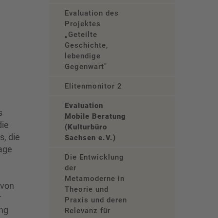
Evaluation des
Projektes
„Geteilte
Geschichte,
lebendige
Gegenwart"
Elitenmonitor 2
Evaluation
s
Mobile Beratung
die
(Kulturbüro
s, die
Sachsen e.V.)
age
Die Entwicklung
der
Metamoderne in
 von
Theorie und
r
Praxis und deren
ung
Relevanz für