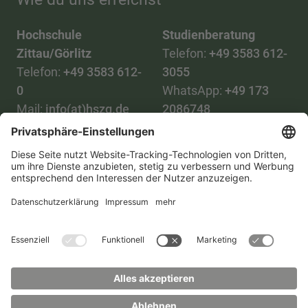
Hochschule
Studienberatung
Zittau/Görlitz
Telefon:
+49 3583 612-
Telefon:
+49 3583 612-
3055
0
WhatsApp:
+49 173
Mail:
info(at)hszg.de
2086748
Mail:
stud.info(at)hszg.de
Alle Studiengänge
Datenschutz
Transparenzgesetz
Kontakt
Lageplan
Impressum
Barrierefreiheit
Presse