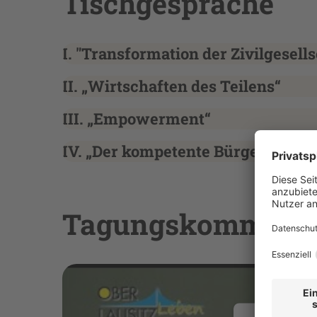
Tischgespräche
I. "Transformation der Zivilgesells
II. „Wirtschaften des Teilens“
III. „Empowerment“
IV. „Der kompetente Bürger
Tagungskomment