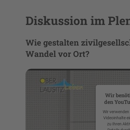
Diskussion im Pl
Wie gestalten zivilgesells
Wandel vor Ort?
Wir benöt
den YouTu
Wir verwenden e
Videoinhalte e
zu Ihren Akti
Details durc