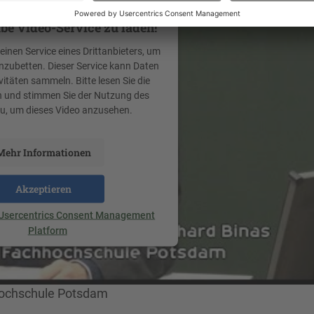
igen Ihre Zustimmung, um
be Video-Service zu laden!
inen Service eines Drittanbieters, um
inzubetten. Dieser Service kann Daten
vitäten sammeln. Bitte lesen Sie die
h und stimmen Sie der Nutzung des
zu, um dieses Video anzusehen.
Mehr Informationen
Akzeptieren
Usercentrics Consent Management
Platform
hhochschule Potsdam