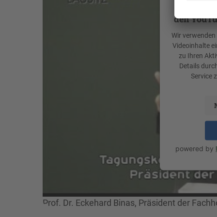
Wir benöt
den YouTu
Wir verwenden e
Videoinhalte e
zu Ihren Akti
Details durc
Service 
powered by
Prof. Dr. Eckehard Binas, Präsident der Fac