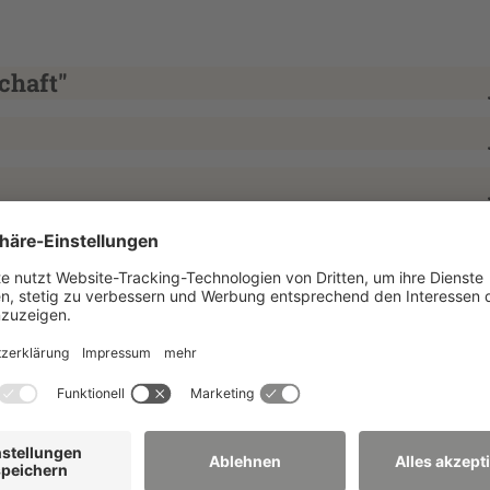
chaft"
ar