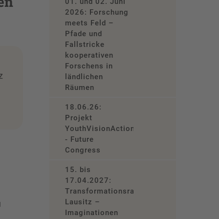
en
01. und 02. Juni
2026: Forschung
meets Feld –
Pfade und
Fallstricke
kooperativen
Forschens in
z
ländlichen
Räumen
18.06.26:
Projekt
YouthVisionAction
- Future
Congress
15. bis
17.04.2027:
Transformationsraum
Lausitz –
u
Imaginationen