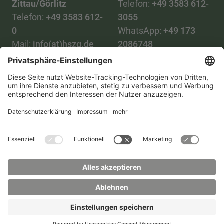
Zittau/Görlitz
Telefon:
+49 3583 612-
Telefon:
+49 3583 612-
3055
0
WhatsApp:
+49 173
Mail:
info(at)hszg.de
2086748
Mail:
stud.info(at)hszg.de
Alle Studiengänge
Datenschutz
Transparenzgesetz
Kontakt
Lageplan
Impressum
Barrierefreiheit
Presse