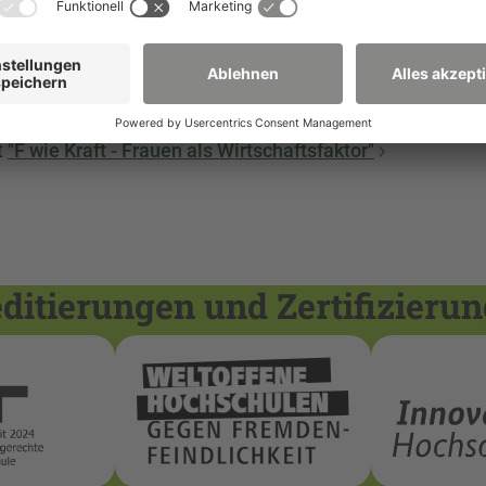
ekt
"JuBreg"
essorinnenIII-Programm der HSZG
RAWOS-Geschäftsstelle
t
"F wie Kraft - Frauen als Wirtschaftsfaktor"
itierungen und Zertifizieru