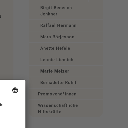
Birgit Benesch
Jenkner
n
Raffael Hermann
Mara Börjesson
Anette Hefele
Leonie Liemich
Marie Melzer
Bernadette Rohlf
Promovend*innen
Wissenschaftliche/Studentische
Hilfskräfte