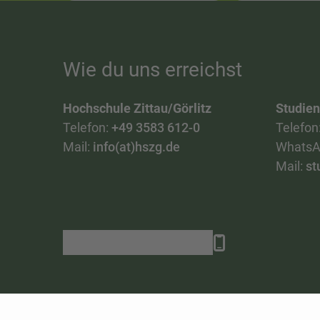
Wie du uns erreichst
Hochschule Zittau/Görlitz
Studie
Telefon:
+49 3583 612-0
Telefon
Mail:
info(at)hszg.de
WhatsA
Mail:
st