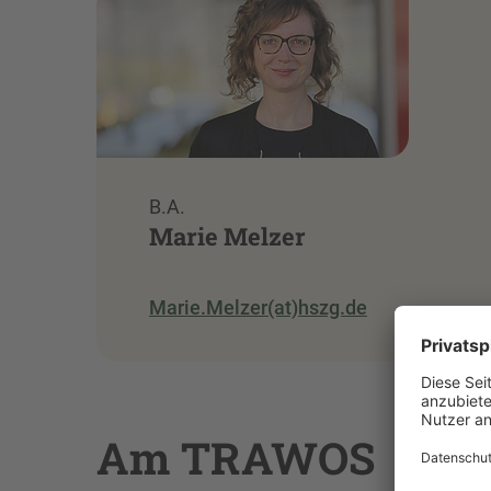
B.A.
Marie Melzer
Marie.Melzer(at)hszg.de
Am TRAWOS