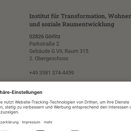
Institut für Transformation, Wohne
und soziale Raumentwicklung
02826 Görlitz
Parkstraße 2
Gebäude G VII, Raum 315
2. Obergeschoss
+49 3581 374-4459