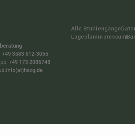
Alle Studiengänge
Date
Lageplan
Impressum
Bar
nberatung
:
+49 3583 612-3055
pp:
+49 173 2086748
ud.info(at)hszg.de