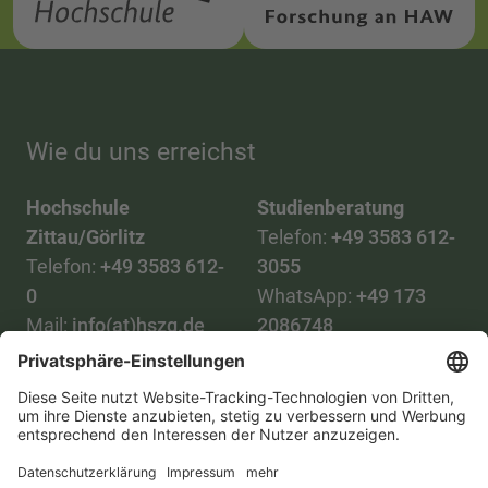
Wie du uns erreichst
Hochschule
Studienberatung
Zittau/Görlitz
Telefon:
+49 3583 612-
Telefon:
+49 3583 612-
3055
0
WhatsApp:
+49 173
Mail:
info(at)hszg.de
2086748
Mail:
stud.info(at)hszg.de
Alle Studiengänge
Datenschutz