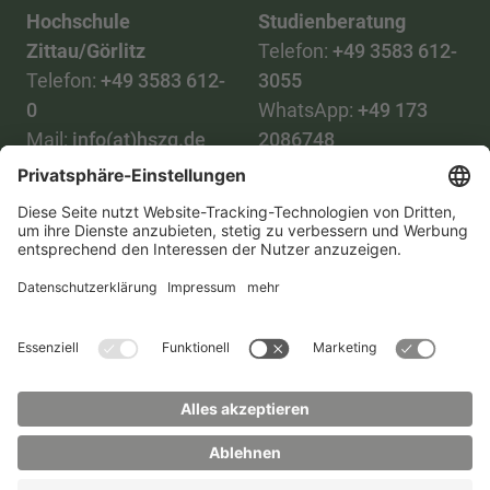
Hochschule
Studienberatung
Zittau/Görlitz
Telefon:
+49 3583 612-
Telefon:
+49 3583 612-
3055
0
WhatsApp:
+49 173
Mail:
info(at)hszg.de
2086748
Mail:
stud.info(at)hszg.de
Alle Studiengänge
Datenschutz
Transparenzgesetz
Kontakt
Lageplan
Impressum
Barrierefreiheit
Presse