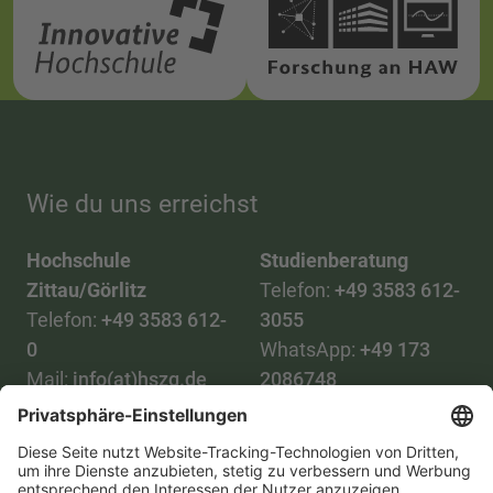
Wie du uns erreichst
Hochschule
Studienberatung
Zittau/Görlitz
Telefon:
+49 3583 612-
Telefon:
+49 3583 612-
3055
0
WhatsApp:
+49 173
Mail:
info(at)hszg.de
2086748
Mail:
stud.info(at)hszg.de