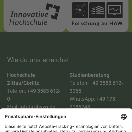
Wie du uns erreichst
Hochschule
Studienberatung
Zittau/Görlitz
Telefon:
+49 3583 612-
Telefon:
+49 3583 612-
3055
0
WhatsApp:
+49 173
Mail:
info(at)hszg.de
2086748
Mail:
stud.info(at)hszg.de