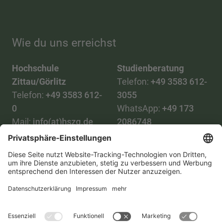
Wie du uns erreichst
Hochschule
Studienberatung
Zittau/Görlitz
Telefon:
+49 3583 612-
Telefon:
+49 3583 612-
3055
0
WhatsApp:
+49 173
Mail:
info(at)hszg.de
2086748
Mail:
stud.info(at)hszg.de
Alle Studiengänge
Datenschutz
Transparenzgesetz
Kontakt
Lageplan
Impressum
Barrierefreiheit
Presse