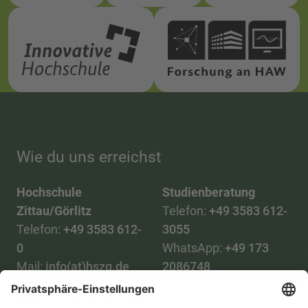
Wie du uns erreichst
Hochschule
Studienberatung
Zittau/Görlitz
Telefon:
+49 3583 612-
Telefon:
+49 3583 612-
3055
0
WhatsApp:
+49 173
Mail:
info(at)hszg.de
2086748
Mail:
stud.info(at)hszg.de