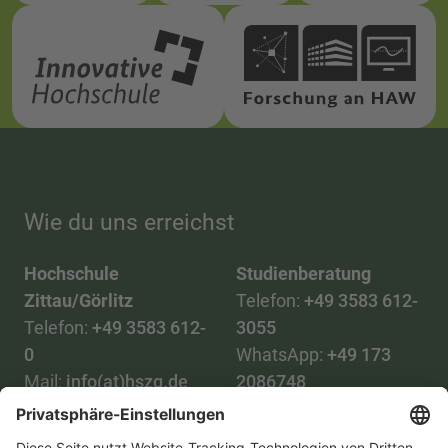
Wie du uns erreichst
Hochschule
Studienberatung
Zittau/Görlitz
Telefon:
+49 3583 612-
Telefon:
+49 3583 612-
3055
0
WhatsApp:
+49 173
Mail:
info(at)hszg.de
2086748
Mail:
stud.info(at)hszg.de