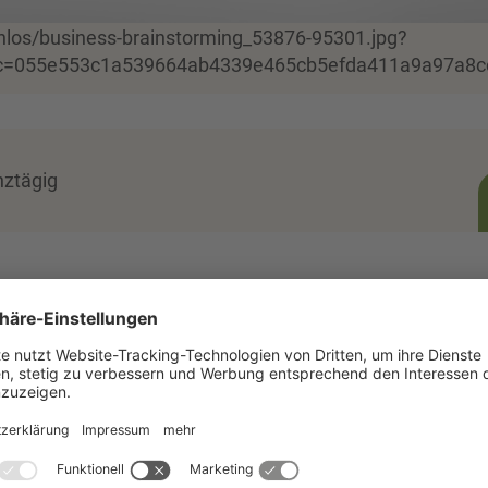
tenlos/business-brainstorming_53876-95301.jpg?
c=055e553c1a539664ab4339e465cb5efda411a9a97a8c
nztägig
ISENTANGLE
am TRAWOS und am
ZIRKON
soll die
ZG angebahnt und weiterentwickelt werden, insbesonder
und TRAWOS.
Workshops dazu ein, innovative Forschungsansätze zu
chungsbereiche sowie in gemeinsame Transfer- und
shopreihe ist es, die Interdisziplinarität als Kompeten