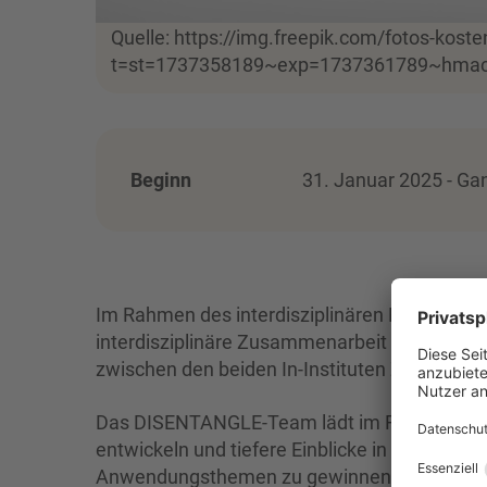
Quelle: https://img.freepik.com/fotos-kos
t=st=1737358189~exp=1737361789~hma
Beginn
31. Januar 2025 - Ga
Im Rahmen des interdisziplinären Projektes
D
interdisziplinäre Zusammenarbeit an der HS
zwischen den beiden In-Instituten ZIRKON 
Das DISENTANGLE-Team lädt im Rahmen von 
entwickeln und tiefere Einblicke in die Fors
Anwendungsthemen zu gewinnen. Ziel der Work