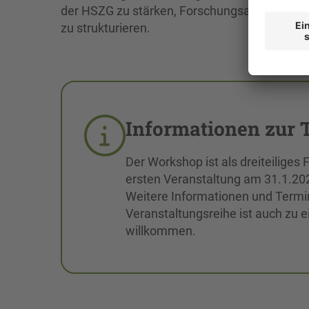
der HSZG zu stärken, Forschungsanlässe für
zu strukturieren.
Informationen zur 
Der Workshop ist als dreiteiliges
ersten Veranstaltung am 31.1.20
Weitere Informationen und Termin
Veranstaltungsreihe ist auch zu 
willkommen.