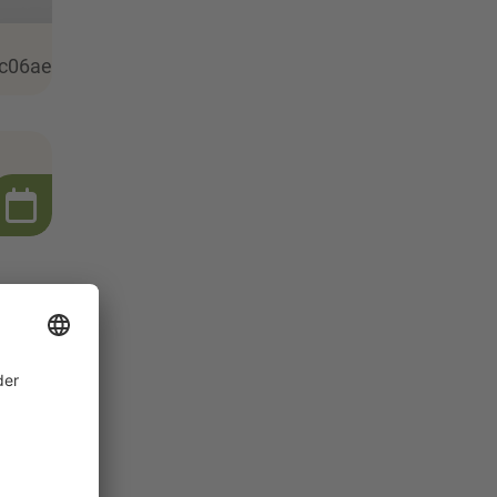
c06ae6df3951c172c41b&w=826
e
z an