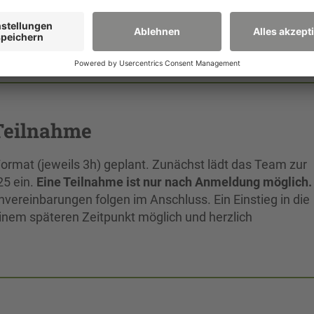
 Nachhaltigkeitsfragen zu entwickeln und die Zusammena
Teilnahme
 Format (jeweils 3h) geplant. Zunächst lädt das Team zur
25 ein.
Eine Teilnahme ist nur nach Anmeldung möglich.
vereinbarungen folgen im Anschluss. Ein Einstieg in die
einem späteren Zeitpunkt möglich und herzlich