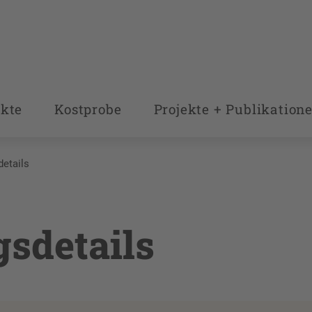
kte
Kostprobe
Projekte + Publikation
details
gsdetails