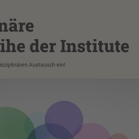
inäre
he der Institute
ziplinären Austausch ein!