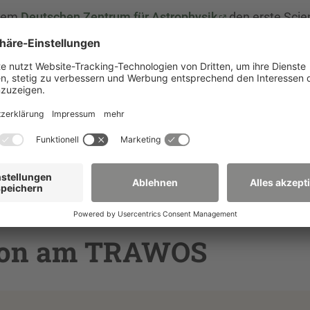
 dem
Deutschen Zentrum für Astrophysik
den erste Scie
und Stadtgesellschaft zusammen. Forschende aus
 in kurzen, mitreißenden Vorträgen vor. Unter anderem w
Ko
präsentieren. Sei dabei, erlebe Wissenschaft hautna
! Denn am Ende entscheidet das Publikum, wer mit dem Ti
ause geht! Der Eintritt ist frei.
r zum FioKo Projekt
rson am TRAWOS