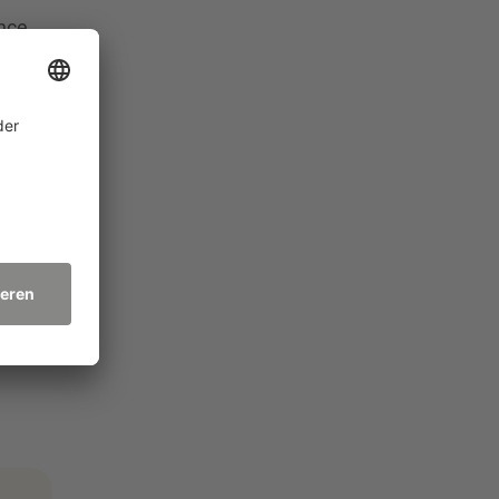
nce
ird
h und
tel