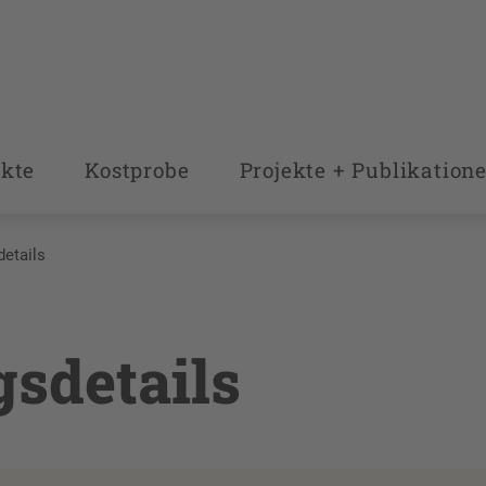
kte
Kostprobe
Projekte + Publikation
details
gsdetails