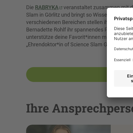
Die
RABRYKA
veranstaltet zusammen mit
Slam in Görlitz und bringt so Wissenschaft 
verschiedenen Bereichen stellen ihre Themen
Bernadette Rohlf ihr spannendes Projekt
Fio
unterstütze deine Favorit*innen mit Applaus
„Ehrendoktor*in of Science Slam Görlitz“ nach H
Meh
Ihre Ansprechpe