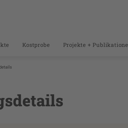
kte
Kostprobe
Projekte + Publikation
details
gsdetails