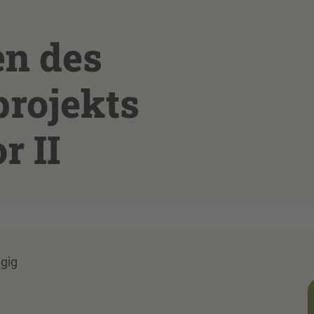
en des
rojekts
r II
ägig