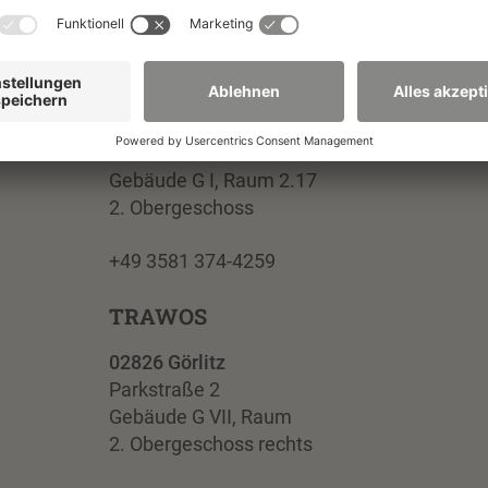
Fakultät Sozialwissenschaften
02826 Görlitz
Furtstraße 2
Gebäude G I, Raum 2.17
2. Obergeschoss
+49 3581 374-4259
TRAWOS
02826 Görlitz
Parkstraße 2
Gebäude G VII, Raum
2. Obergeschoss rechts