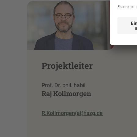
Projektleiter
Prof. Dr. phil. habil.
Raj Kollmorgen
R.Kollmorgen(at)hszg.de