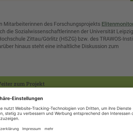
hen Mitarbeiterinnen des Forschungsprojekts
Elitenmonitor
ch die Sozialwissenschaftlerinnen der Universität Leipzig
r Hochschule Zittau/Görlitz (HSZG) bzw. des TRAWOS-Insti
rüber hinaus steht eine inhaltliche Diskussion zum
eiter zum Projekt
rson am TRAWOS