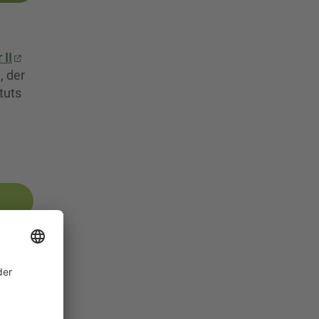
 II
, der
tuts