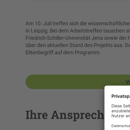
Am 10. Juli treffen sich die wissenschaftlic
in Leipzig. Bei dem Arbeitstreffen tauschen si
Friedrich-Schiller-Universität Jena sowie de
über den aktuellen Stand des Projekts aus. Da
Elitenbegriff auf dem Programm.
W
Ihre Ansprechpe