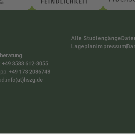
Alle Studiengänge
Date
Lageplan
Impressum
Bar
nberatung
:
+49 3583 612-3055
pp:
+49 173 2086748
ud.info(at)hszg.de