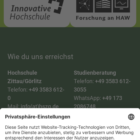
Wie du uns erreichst
Hochschule
Studienberatung
Zittau/Görlitz
Telefon:
+49 3583 612-
Telefon:
+49 3583 612-
3055
0
WhatsApp:
+49 173
Mail:
info(at)hszg.de
2086748
Mail:
stud.info(at)hszg.de