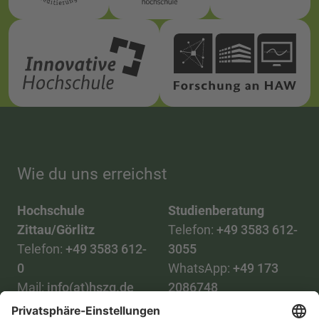
Wie du uns erreichst
Hochschule
Studienberatung
Zittau/Görlitz
Telefon:
+49 3583 612-
Telefon:
+49 3583 612-
3055
0
WhatsApp:
+49 173
Mail:
info(at)hszg.de
2086748
Mail: