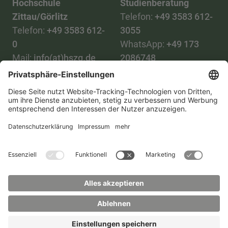
Hochschule
Studienberatung
Zittau/Görlitz
Telefon:
+49 3583 612-
Telefon:
+49 3583 612-
3055
0
WhatsApp:
+49 173
Mail:
info(at)hszg.de
2086748
Mail:
stud.info(at)hszg.de
Alle Studiengänge
Datenschutz
Transparenzgesetz
Kontakt
Lageplan
Impressum
Barrierefreiheit
Presse