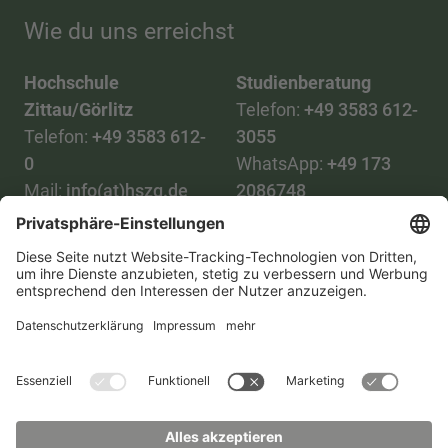
Wie du uns erreichst
Hochschule
Studienberatung
Zittau/Görlitz
Telefon:
+49 3583 612-
Telefon:
+49 3583 612-
3055
0
WhatsApp:
+49 173
Mail:
info(at)hszg.de
2086748
Mail:
stud.info(at)hszg.de
Alle Studiengänge
Datenschutz
Transparenzgesetz
Kontakt
Lageplan
Impressum
Barrierefreiheit
Presse