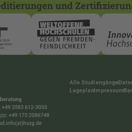
itierungen und Zertifizieru
Alle Studiengänge
Date
Lageplan
Impressum
Bar
nberatung
:
+49 3583 612-3055
pp:
+49 173 2086748
ud.info(at)hszg.de