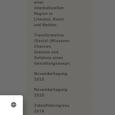
einer
interkulturellen
Region in
Literatur, Kunst
und Medien
Transformative
(Sozial-)Wissenschaft?
Chancen,
Grenzen und
Gefahren eines
Gestaltungsanspruchs
Novembertagung
2023
Novembertagung
2020
Zukunftskongress
2018