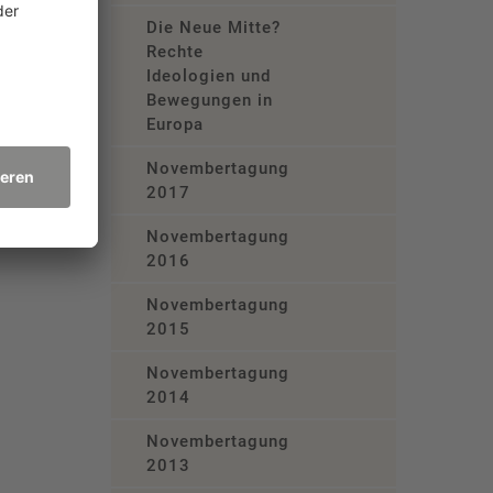
Die Neue Mitte?
Rechte
Ideologien und
Bewegungen in
Europa
Novembertagung
2017
Novembertagung
2016
Novembertagung
2015
Novembertagung
2014
Novembertagung
2013