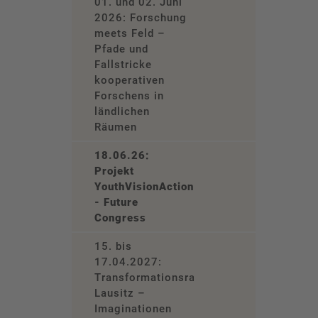
01. und 02. Juni
2026: Forschung
meets Feld –
Pfade und
Fallstricke
kooperativen
Forschens in
ländlichen
Räumen
18.06.26:
Projekt
YouthVisionAction
- Future
Congress
15. bis
17.04.2027:
Transformationsraum
Lausitz –
Imaginationen