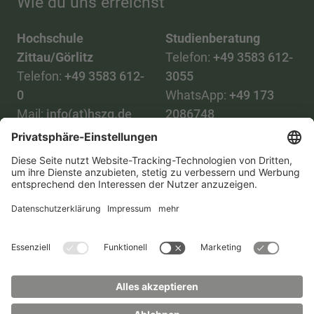
Wie du uns erreichst
Hochschule
Studienberatung
Zittau/Görlitz
Telefon:
+49 3583 612-
Telefon:
+49 3583 612-
3055
0
WhatsApp:
+49 173
Mail:
info(at)hszg.de
2086748
Mail:
stud.info(at)hszg.de
Alle Studiengänge
Datenschutz
Transparenzgesetz
Kontakt
Lageplan
Impressum
Barrierefreiheit
Presse