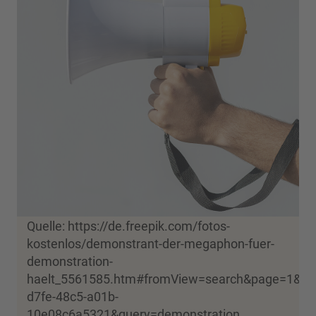
Quelle: https://de.freepik.com/fotos-
kostenlos/demonstrant-der-megaphon-fuer-
demonstration-
haelt_5561585.htm#fromView=search&page=1&pos
d7fe-48c5-a01b-
10e08c6a5321&query=demonstration