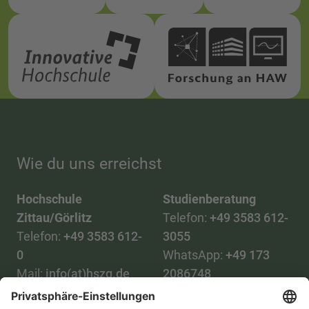
Wie du uns erreichst
Hochschule
Studienberatung
Zittau/Görlitz
Telefon:
+49 3583 612-
Telefon:
+49 3583 612-
3055
0
WhatsApp:
+49 173
Mail:
info(at)hszg.de
2086748
Mail: