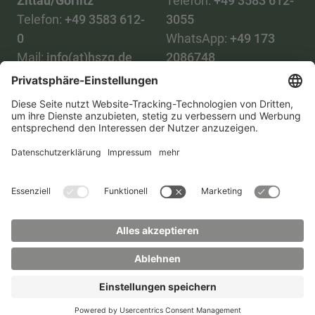
Zittau/Görlitz
Telefon:
+49 3583 612-
Telefon:
+49 3583 612-
3055
0
WhatsApp:
+49 173
Mail:
info(at)hszg.de
2086748
Mail:
stud.info(at)hszg.de
Alle Studiengänge
Datenschutz
Transparenzgesetz
Kontakt
Lageplan
Impressum
Barrierefreiheit
Presse