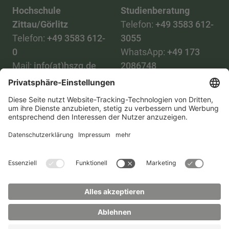
Hochschule
Studienberatung
Zittau/Görlitz
Telefon:
+49 3583 612-
Telefon:
+49 3583 612-
3055
0
WhatsApp:
+49 173
Mail:
info(at)hszg.de
2086748
Mail:
stud.info(at)hszg.de
Alle Studiengänge
Datenschutz
Transparenzgesetz
Kontakt
Lageplan
Impressum
Barrierefreiheit
Presse