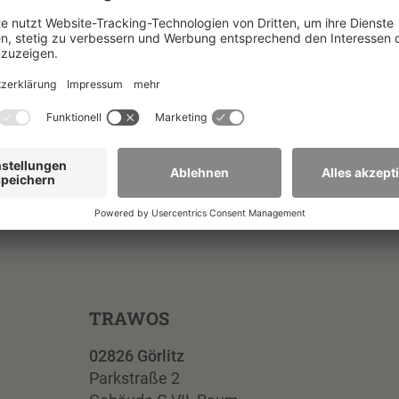
itzudiskutieren.
Zur Projektseite
sonen
TRAWOS
02826 Görlitz
Parkstraße 2