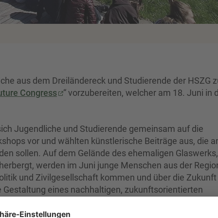
dliche aus dem Dreiländereck und Studierende der HSZG z
uture Congress
“ vorzubereiten, welcher am 18. Juni in 
sich Jugendliche und Studierende gemeinsam auf die
hops vor und wählten künstlerische Beiträge aus, die a
en sollen. Auf dem Gelände des ehemaligen Glaswerks,
eherbergt, werden im Juni junge Menschen aus der Regio
litik und Zivilgesellschaft kommen und über die Zukunft
Gestaltung eines nachhaltigen, zukunftsorientierten
haftlichen Zusammenhalts und das Erörtern von
 sein. Interessierte Jugendliche der Region sind herzlic