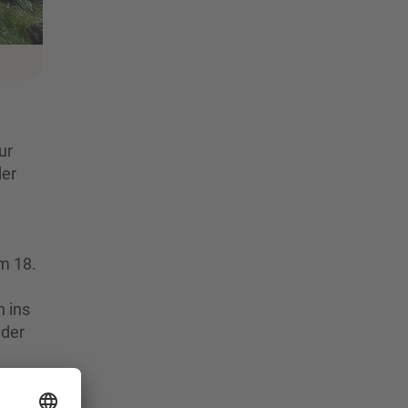
ur
der
m 18.
n ins
 der
h