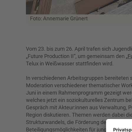
Foto: Annemarie Grünert
Vom 23. bis zum 26. April trafen sich Jugen
„Future Production II“, um gemeinsam den „
F
Telux in Weißwasser stattfinden wird.
In verschiedenen Arbeitsgruppen bereiteten 
Moderation verschiedener thematischer Works
Juni in einem Rahmenprogramm gezeigt werd
welches jetzt ein soziokulturelles Zentrum b
Gespräch mit Akteur:innen aus Verwaltung, Po
Region diskutieren. Themen werden dabei die 
Strukturwandels, die Förderung des gesellsc
Beteiligungsmöglichkeiten für junge Menschen