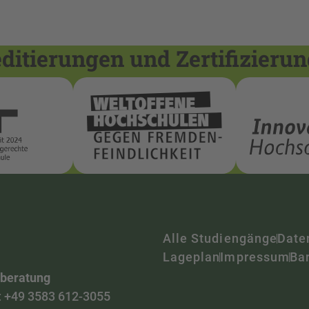
itierungen und Zertifizieru
Alle Studiengänge
Date
Lageplan
Impressum
Bar
nberatung
:
+49 3583 612-3055