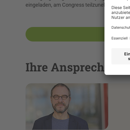
eingeladen, am Congress teilzunehmen und m
Ihre Ansprechper