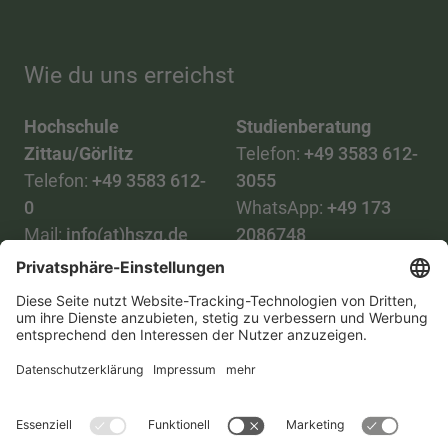
Wie du uns erreichst
Hochschule
Studienberatung
Zittau/Görlitz
Telefon:
+49 3583 612-
Telefon:
+49 3583 612-
3055
0
WhatsApp:
+49 173
Mail:
info(at)hszg.de
2086748
Mail:
stud.info(at)hszg.de
Alle Studiengänge
Datenschutz
Transparenzgesetz
Kontakt
Lageplan
Impressum
Barrierefreiheit
Presse